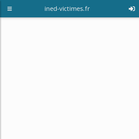
[an error occurred while processing this directive]
ined-victimes.fr