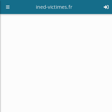
[an error occurred while processing this directive]
ined-victimes.fr