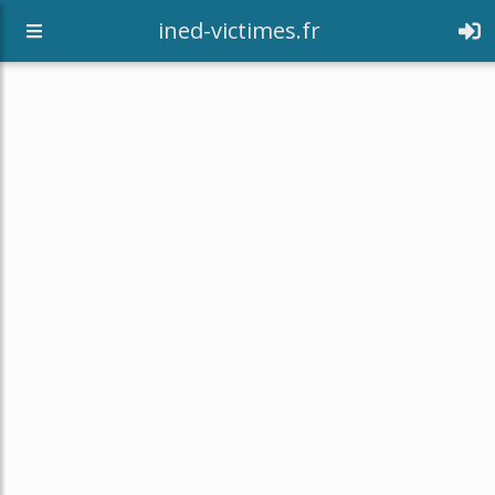
[an error occurred while processing this directive]
ined-victimes.fr