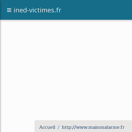
[an error occurred while processing this dir
ined-victimes.fr
Accueil
http://www.maisonalarme.fr