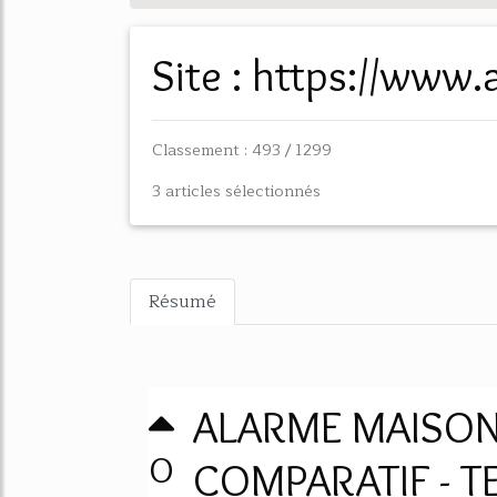
Site : https://www
Classement : 493 / 1299
3 articles sélectionnés
Résumé
ALARME MAISON 
0
COMPARATIF - T