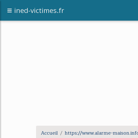
[an error occurred while processing this dir
ined-victimes.fr
Accueil
https://www.alarme-maison.inf