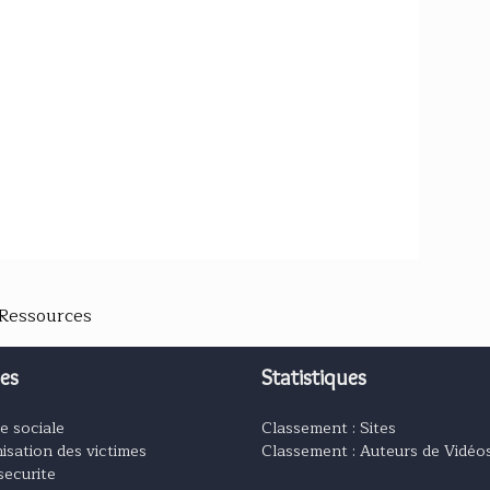
 Ressources
es
Statistiques
e sociale
Classement : Sites
isation des victimes
Classement : Auteurs de Vidéo
securite