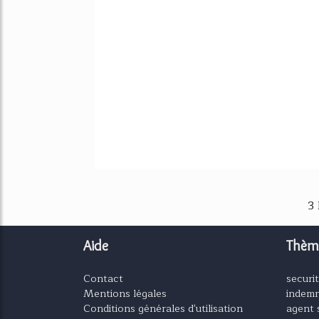
3
Aide
Thèm
Contact
securit
Mentions légales
indemn
Conditions générales d'utilisation
agent 