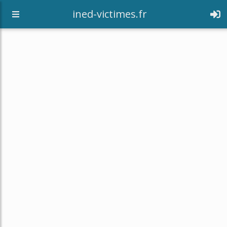
[an error occurred while processing this directive]
ined-victimes.fr