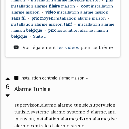
maison
•
installation alarme
incendie
maison
•
prix
installation alarme
filaire
maison
•
cout
installation
alarme maison
•
video
installation alarme maison
sans fil
•
prix moyen
installation alarme maison
•
installation alarme maison
tarif
•
installation alarme
maison
belgique
•
prix
installation alarme maison
belgique
•
Suite ...
Voir également
les vidéos
pour ce thème
installation centrale alarme maison »
6
Alarme Tunisie
supervision,alarme,alarme tunisie,supervision
tunisie,systeme alarme,systeme d alarme,anti
intrusion,installation alarme,elkron alarme,dsc
alarme,centrale d alarme,sirene