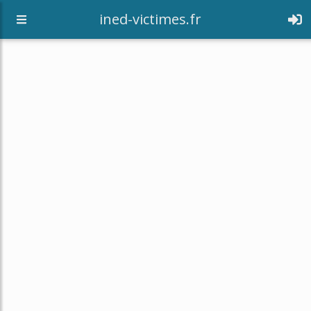
[an error occurred while processing this directive]
ined-victimes.fr