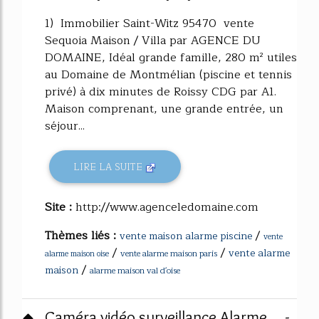
1) Immobilier Saint-Witz 95470 vente
Sequoia Maison / Villa par AGENCE DU
DOMAINE, Idéal grande famille, 280 m² utiles
au Domaine de Montmélian (piscine et tennis
privé) à dix minutes de Roissy CDG par A1.
Maison comprenant, une grande entrée, un
séjour...
LIRE LA SUITE
Site :
http://www.agenceledomaine.com
Thèmes liés :
/
vente maison alarme piscine
vente
/
/
vente alarme
vente alarme maison paris
alarme maison oise
/
maison
alarme maison val d'oise
Caméra vidéo surveillance Alarme ... -