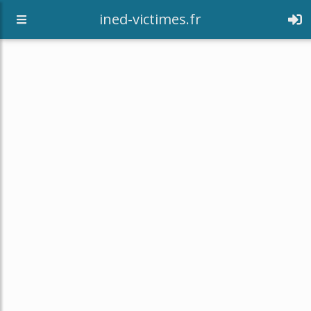
[an error occurred while processing this directive]
ined-victimes.fr