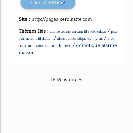
LIRE LA SUITE
Site :
http://pages.keroinsite.com
Thèmes liés :
/
prix
alarme technyrem sans fil et domotique
/
/
site
alarme sans fil daitem
alarme et domotique technyrem
/
domotique alarme
alarme maison sans fil avis
maison
16 Ressources