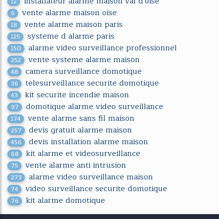
installateur alarme maison val d'oise
12
vente alarme maison oise
6
vente alarme maison paris
18
systeme d alarme paris
125
alarme video surveillance professionnel
150
vente systeme alarme maison
252
camera surveillance domotique
48
telesurveillance securite domotique
36
kit securite incendie maison
43
domotique alarme video surveillance
97
vente alarme sans fil maison
174
devis gratuit alarme maison
257
devis installation alarme maison
456
kit alarme et videosurveillance
68
vente alarme anti intrusion
75
alarme video surveillance maison
273
video surveillance securite domotique
74
kit alarme domotique
76