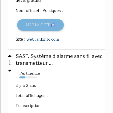
devis gratuits.
Nom officiel : Portiques...
LIRE LA SUITE
Site :
webrankinfo.com
SA5F. Système d alarme sans fil avec
1
transmetteur ...
Pertinence
31%
il y a 2 ans
Total affichages :
Transcription