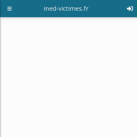
[an error occurred while processing this directive]
ined-victimes.fr