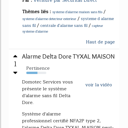
Par :
Verisure par Securitas Direct
Thèmes liés :
/
systeme d'alarme maison sans fils
/
systeme d alarme
systeme d'alarme detecteur exterieur
/
/
sans fil
centrale d'alarme sans fil
capteur
systeme d'alarme
Haut de page
Alarme Delta Dore TYXAL MAISON
1
Pertinence
55%
Domotec Services vous
voir la vidéo
présente le système
d'alarme sans fil Delta
Dore.
Système d'alarme
professionnel certifié NFA2P type 2,
l'alarme Delta Dore TYXAL MAISON peut-