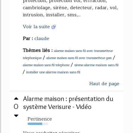
protection, protection vol, effraction,
cambriolage, sirène, detecteur, radar, vol,
intrusion, installer, sms,...
Voir la suite
Par :
claude
Thèmes liés :
alarme maison sans fil avec transmetteur
/
/
telephonique
alarme maison sans fil avec transmetteur gsm
/
sirene alarme maison sans fil
alarme maison sans fil telephone
/
installer une alarme maison sans fil
Haut de page
Alarme maison : présentation du
0
système Verisure - Vidéo
Pertinence
70%