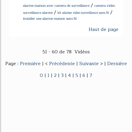
/
alarme maison avec camera de surveillance
camera video
/
/
surveillance alarme
kit alarme video surveillance sans fil
installer une alarme maison sans fil
Haut de page
51 - 60 de 78 Vidéos
Page :
Première
| <
Précédente
|
Suivante
> |
Dernière
0
|
1
|
2
|
3
|
4
|
5
|
6
|
7