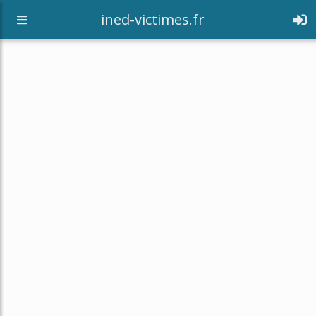
[an error occurred while processing this directive]
ined-victimes.fr