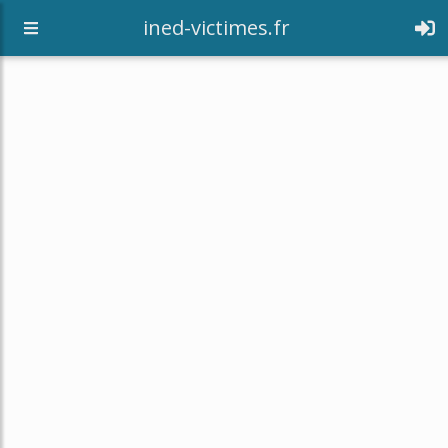
[an error occurred while processing this directive]
ined-victimes.fr