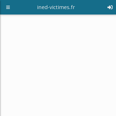
[an error occurred while processing this directive]
ined-victimes.fr