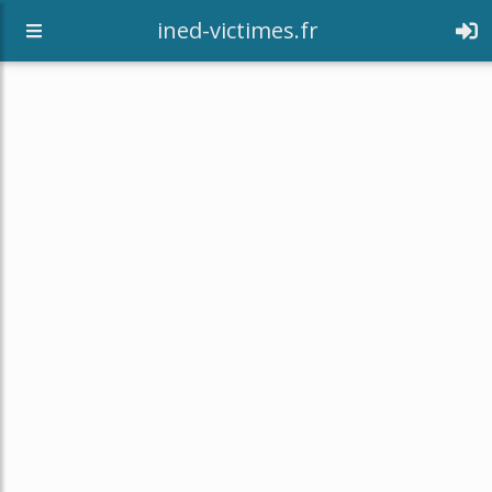
[an error occurred while processing this directive]
ined-victimes.fr