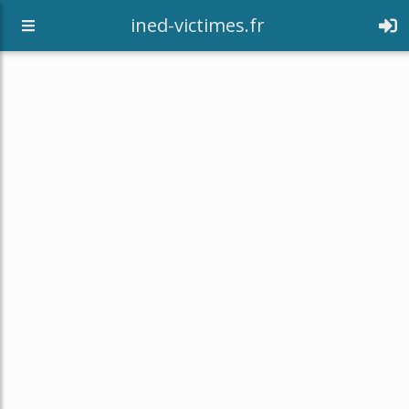
[an error occurred while processing this directive]
ined-victimes.fr