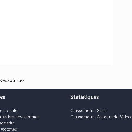
 Ressources
es
Statistiques
e sociale
Classement : Sites
isation des victimes
Classement : Auteurs de Vidéo
securite
 victimes