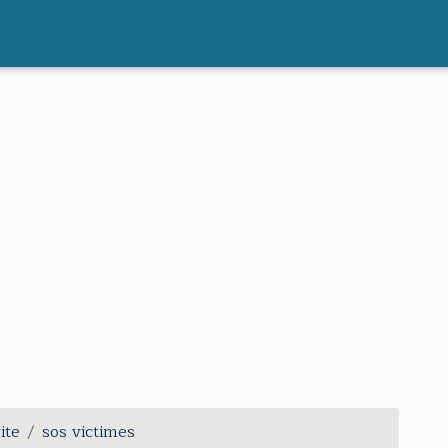
ective]
ite
sos victimes