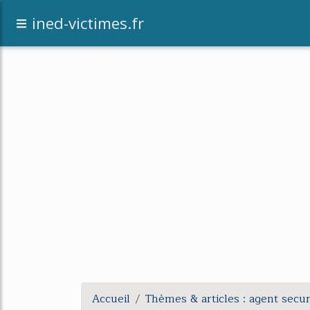
[an error occurred while processing this dir
ined-victimes.fr
Accueil
Thèmes & articles : agent secur