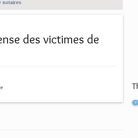
 notaires
T
me
7