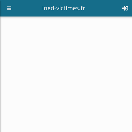
[an error occurred while processing this directive]
ined-victimes.fr