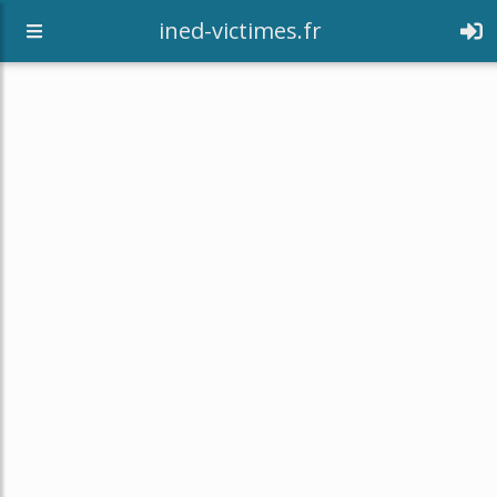
[an error occurred while processing this directive]
ined-victimes.fr