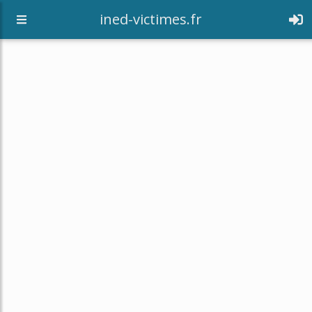
[an error occurred while processing this directive]
ined-victimes.fr