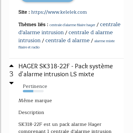
Site :
https://www.kelelek.com
centrale
Thèmes liés :
/
centrale d'alarme filaire hager
d'alarme intrusion
centrale d alarme
/
intrusion
centrale d alarme
/
/
alarme mixte
filaire et radio
HAGER SK318-22F - Pack système
3
d'alarme intrusion LS mixte
Pertinence
50%
Même marque
Description
SK318-22F est un pack alarme Hager
comprenant 1 centrale d'alarme intrusion