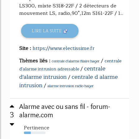
LS300, mixte S318-22F / 2 détecteurs de
mouvement LS, radio,90°,12m S161-22F / 1...
LIRE LA SUITE
Site :
https://www.electissime.fr
Thèmes liés :
/
centrale
centrale d'alarme filaire hager
centrale
/
d'alarme intrusion adressable
d'alarme intrusion
centrale d alarme
/
intrusion
/
alarme intrusion radio hager
Alarme avec ou sans fil - forum-
3
alarme.com
Pertinence
31%