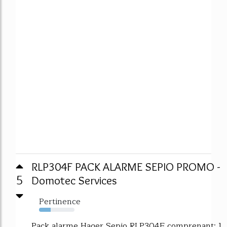
RLP304F PACK ALARME SEPIO PROMO -
5
Domotec Services
Pertinence
33%
Pack alarme Hager Sepio RLP304F comprenant: 1