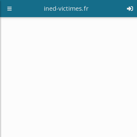
[an error occurred while processing this directive]
ined-victimes.fr