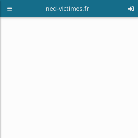
[an error occurred while processing this directive]
ined-victimes.fr