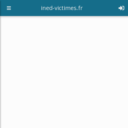
[an error occurred while processing this directive]
ined-victimes.fr