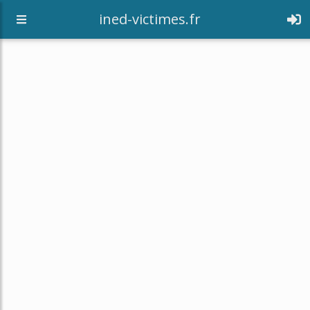
[an error occurred while processing this directive]
ined-victimes.fr